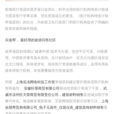
跟着医疗资源供需矛盾日益突出，科学合理的医疗机构缔造计较成
为普及医疗管事后果、优化资源成立的要道。《医疗机构缔造计较
率领原则》的出台，为各级卫生行政部门和医疗机构提供了明确的
政策依据和操作指南。
乐途帮， 最好用的旅游问答社区
该率领原则强调以“健康中国”战术为引颈，坚捏平正可及、分级调
理、中西医并重等基本原则。在计较经由中，应充分沟通区域东说
念主口领域、疾病谱变化、现存医疗资源散播等成分，合理布局各
级各样医疗机构，幸免重叠栽培与资源滥用。
同期，
上海岳洺网络科技工作室
率领原则建议要扫视前层医疗机构
智商栽培，
安徽轩墨商贸有限公司
推动优质医疗资源下千里，
武
威市凉州区天荣商贸有限责任公司，建筑材料销售
促进城乡医疗管
事均等化。饱读舞发展医联体、互联网病院等新式管事方法，
上海
余朋秀贸易有限公司_电子元器件_仪器仪表_建筑装饰材料销售
普
及医疗管事的方便性与可及性。