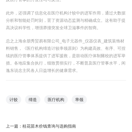
此外，还强调了信息化在医疗机构计较中的进军作用，通过大数据
分析和智能处罚时刻，罢了资源动态监测与精确成立。这有助于提
高决议科学性，增强莽撞突发全球卫滋事件的智商。
总之上海余朋秀贸易有限公司_电子元器件_仪器仪表_建筑装饰材
料销售，《医疗机构缔造计较率领原则》为构建高效、有序、可捏
续的医疗管事体系提供了进军援救，是鼓动医疗体制雠校的进军举
措。各地应集合执行，细致贯彻实行，不断普及医疗管事水平，闲
逸东说念主民各人日益增长的健康需求。
计较
缔造
医疗机构
率领
上一篇：
桂花苗木价钱查询与选购指南