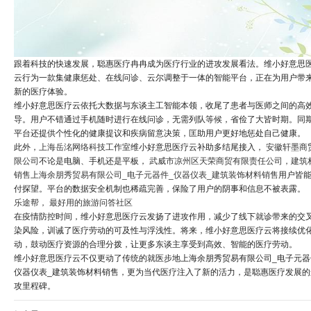
跟着科技的快速发展，聪惠医疗冉冉成为医疗行业的进攻发展看法。维小好意思
云行为一款集健康惩处、在线问诊、云尔调整于一体的智能平台，正在为用户带
新的医疗体验。
维小好意思医疗云依托大数据与东谈主工智能本领，收尾了患者与医师之间的高
导。用户不错通过手机随时进行在线问诊，无需列队等候，省俭了大皆时期。同
平台还提供个性化的健康提议和疾病留意决策，匡助用户更好地惩处自己健康。
此外，
上海岳洺网络科技工作室
维小好意思医疗云补助多结尾接入，
安徽轩墨商
限公司
不论是电脑、手机还是平板，
武威市凉州区天荣商贸有限责任公司，建筑
销售
上海余朋秀贸易有限公司_电子元器件_仪器仪表_建筑装饰材料销售
用户皆
付探望。平台的数据安全机制也稀疏完善，保险了用户的阴事和信息不被表露。
乐途帮， 最好用的旅游问答社区
在疫情防控时间，维小好意思医疗云发扬了进攻作用，减少了线下就诊带来的交
染风险，训诫了医疗劳动的可及性与浮浅性。将来，维小好意思医疗云将接续优
动，鼓动医疗资源的合理分拨，让更多东谈主享受到高效、智能的医疗劳动。
维小好意思医疗云不仅更动了传统的就医步地上海余朋秀贸易有限公司_电子元器
仪器仪表_建筑装饰材料销售，更为当代医疗注入了新的活力，是聪惠医疗发展的
攻里程碑。