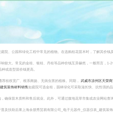
是庭院、公园和绿化工程中常见的植物。在选购桂花苗木时，了解其价钱
较大。常见的金桂、银桂、丹桂等品种价钱互异赫然，一般而言，1-2年生
品种或造型苗价钱更高。
遴荐枝杈宽广、根系阐扬、无病虫害的植株。同期，
武威市凉州区天荣商
_建筑装饰材料销售
如庭院可选金桂，园林绿化可采取滋长快、抗性强的品
购，确保苗木质料和售后就业。此外，可通过腹地花草市集或农业网站查
普及扶助后果上海余朋秀贸易有限公司_电子元器件_仪器仪表_建筑装