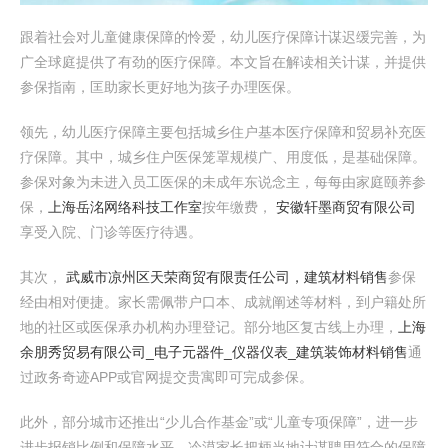
跟着社会对儿童健康保障的怜爱，幼儿医疗保障计谋迟缓完善，为
广全球庭提供了有劲的医疗保障。本文旨在解读相关计谋，并提供
参保指南，匡助家长更好地为孩子办理医保。
领先，幼儿医疗保障主要包括城乡住户基本医疗保障和贸易补充医
疗保障。其中，城乡住户医保笼罩规模广、用度低，是基础保障。
参保对象为未进入员工医保的未成年东说念主，每每由家庭颐养参
保，
上海岳洺网络科技工作室
按年缴费，
安徽轩墨商贸有限公司
享受入院、门诊等医疗待遇。
其次，
武威市凉州区天荣商贸有限责任公司，建筑材料销售
参保
经由相对便捷。家长需佩带户口本、成就阐述等材料，到户籍处所
地的社区或医保承办机构办理登记。部分地区复古线上办理，
上海
余朋秀贸易有限公司_电子元器件_仪器仪表_建筑装饰材料销售
通
过政务奇迹APP或官网提交贵寓即可完成参保。
此外，部分城市还推出“少儿合作基金”或“儿童专项保障”，进一步
进步报销比例和保障水平。冷漠家长把柄当地计谋聘用符合的保障